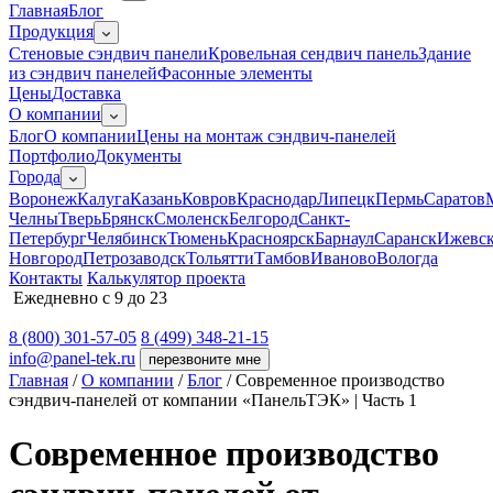
Главная
Блог
Продукция
Cтеновые сэндвич панели
Кровельная сендвич панель
Здание
из сэндвич панелей
Фасонные элементы
Цены
Доставка
О компании
Блог
О компании
Цены на монтаж сэндвич-панелей
Портфолио
Документы
Города
Воронеж
Калуга
Казань
Ковров
Краснодар
Липецк
Пермь
Саратов
Челны
Тверь
Брянск
Смоленск
Белгород
Санкт-
Петербург
Челябинск
Тюмень
Красноярск
Барнаул
Саранск
Ижевс
Новгород
Петрозаводск
Тольятти
Тамбов
Иваново
Вологда
Контакты
Калькулятор проекта
Ежедневно с 9 до 23
8 (800) 301-57-05
8 (499) 348-21-15
info@panel-tek.ru
перезвоните мне
Главная
/
О компании
/
Блог
/
Современное производство
сэндвич-панелей от компании «ПанельТЭК» | Часть 1
Современное производство