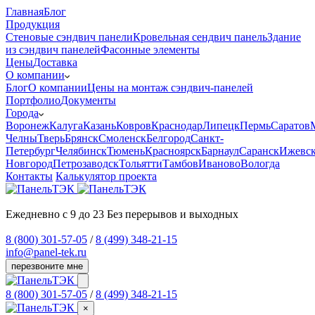
Главная
Блог
Продукция
Cтеновые сэндвич панели
Кровельная сендвич панель
Здание
из сэндвич панелей
Фасонные элементы
Цены
Доставка
О компании
Блог
О компании
Цены на монтаж сэндвич-панелей
Портфолио
Документы
Города
Воронеж
Калуга
Казань
Ковров
Краснодар
Липецк
Пермь
Саратов
Челны
Тверь
Брянск
Смоленск
Белгород
Санкт-
Петербург
Челябинск
Тюмень
Красноярск
Барнаул
Саранск
Ижевс
Новгород
Петрозаводск
Тольятти
Тамбов
Иваново
Вологда
Контакты
Калькулятор проекта
Ежедневно с 9 до 23
Без перерывов и выходных
8 (800) 301-57-05
/
8 (499) 348-21-15
info@panel-tek.ru
перезвоните мне
8 (800) 301-57-05
/
8 (499) 348-21-15
×