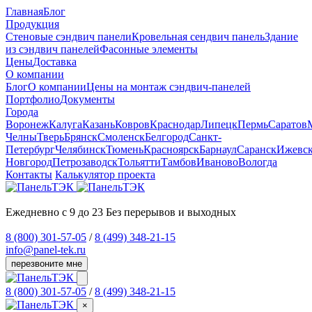
Главная
Блог
Продукция
Cтеновые сэндвич панели
Кровельная сендвич панель
Здание
из сэндвич панелей
Фасонные элементы
Цены
Доставка
О компании
Блог
О компании
Цены на монтаж сэндвич-панелей
Портфолио
Документы
Города
Воронеж
Калуга
Казань
Ковров
Краснодар
Липецк
Пермь
Саратов
Челны
Тверь
Брянск
Смоленск
Белгород
Санкт-
Петербург
Челябинск
Тюмень
Красноярск
Барнаул
Саранск
Ижевс
Новгород
Петрозаводск
Тольятти
Тамбов
Иваново
Вологда
Контакты
Калькулятор проекта
Ежедневно с 9 до 23
Без перерывов и выходных
8 (800) 301-57-05
/
8 (499) 348-21-15
info@panel-tek.ru
перезвоните мне
8 (800) 301-57-05
/
8 (499) 348-21-15
×