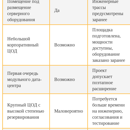
Помещение под
Инженерные
размещение
трассы
Да
серверного
предусмотрены
оборудования
заранее
Площадка
подготовлена,
Небольшой
мощности
корпоративный
Возможно
доступны,
ЦОД
оборудование
заказано заранее
Проект
Первая очередь
допускает
модульного дата-
Возможно
поэтапное
центра
расширение
Потребуется
Крупный ЦОД с
больше времени
высокой степенью
Маловероятно
на инженерию,
резервирования
согласования и
тестирование