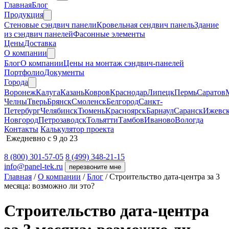
Главная
Блог
Продукция
Cтеновые сэндвич панели
Кровельная сендвич панель
Здание
из сэндвич панелей
Фасонные элементы
Цены
Доставка
О компании
Блог
О компании
Цены на монтаж сэндвич-панелей
Портфолио
Документы
Города
Воронеж
Калуга
Казань
Ковров
Краснодар
Липецк
Пермь
Саратов
Челны
Тверь
Брянск
Смоленск
Белгород
Санкт-
Петербург
Челябинск
Тюмень
Красноярск
Барнаул
Саранск
Ижевс
Новгород
Петрозаводск
Тольятти
Тамбов
Иваново
Вологда
Контакты
Калькулятор проекта
Ежедневно с 9 до 23
8 (800) 301-57-05
8 (499) 348-21-15
info@panel-tek.ru
перезвоните мне
Главная
/
О компании
/
Блог
/
Строительство дата-центра за 3
месяца: возможно ли это?
Строительство дата-центра