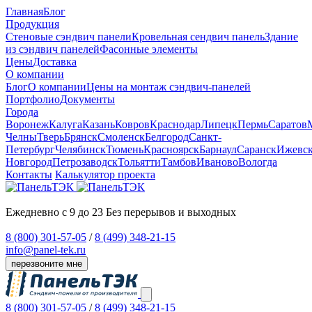
Главная
Блог
Продукция
Cтеновые сэндвич панели
Кровельная сендвич панель
Здание
из сэндвич панелей
Фасонные элементы
Цены
Доставка
О компании
Блог
О компании
Цены на монтаж сэндвич-панелей
Портфолио
Документы
Города
Воронеж
Калуга
Казань
Ковров
Краснодар
Липецк
Пермь
Саратов
Челны
Тверь
Брянск
Смоленск
Белгород
Санкт-
Петербург
Челябинск
Тюмень
Красноярск
Барнаул
Саранск
Ижевс
Новгород
Петрозаводск
Тольятти
Тамбов
Иваново
Вологда
Контакты
Калькулятор проекта
Ежедневно с 9 до 23
Без перерывов и выходных
8 (800) 301-57-05
/
8 (499) 348-21-15
info@panel-tek.ru
перезвоните мне
8 (800) 301-57-05
/
8 (499) 348-21-15