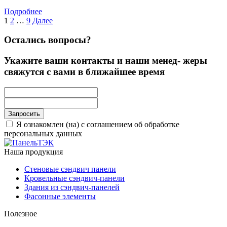
Подробнее
Пагинация
1
2
…
9
Далее
записей
Остались вопросы?
Укажите ваши контакты и наши менед- жеры
свяжутся с вами в ближайшее время
Запросить
Я ознакомлен (на) с
соглашением
об обработке
персональных данных
Наша продукция
Cтеновые сэндвич панели
Кровельные сэндвич-панели
Здания из сэндвич-панелей
Фасонные элементы
Полезное