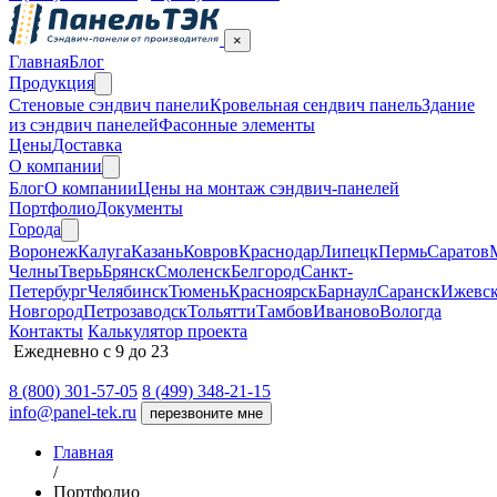
×
Главная
Блог
Продукция
Cтеновые сэндвич панели
Кровельная сендвич панель
Здание
из сэндвич панелей
Фасонные элементы
Цены
Доставка
О компании
Блог
О компании
Цены на монтаж сэндвич-панелей
Портфолио
Документы
Города
Воронеж
Калуга
Казань
Ковров
Краснодар
Липецк
Пермь
Саратов
Челны
Тверь
Брянск
Смоленск
Белгород
Санкт-
Петербург
Челябинск
Тюмень
Красноярск
Барнаул
Саранск
Ижевс
Новгород
Петрозаводск
Тольятти
Тамбов
Иваново
Вологда
Контакты
Калькулятор проекта
Ежедневно с 9 до 23
8 (800) 301-57-05
8 (499) 348-21-15
info@panel-tek.ru
перезвоните мне
Главная
/
Портфолио