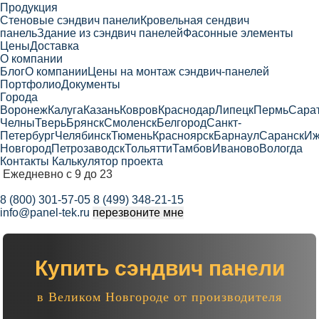
Продукция
Cтеновые сэндвич панели
Кровельная сендвич
панель
Здание из сэндвич панелей
Фасонные элементы
Цены
Доставка
О компании
Блог
О компании
Цены на монтаж сэндвич-панелей
Портфолио
Документы
Города
Воронеж
Калуга
Казань
Ковров
Краснодар
Липецк
Пермь
Сара
Челны
Тверь
Брянск
Смоленск
Белгород
Санкт-
Петербург
Челябинск
Тюмень
Красноярск
Барнаул
Саранск
Иж
Новгород
Петрозаводск
Тольятти
Тамбов
Иваново
Вологда
Контакты
Калькулятор проекта
Ежедневно с 9 до 23
8 (800) 301-57-05
8 (499) 348-21-15
info@panel-tek.ru
перезвоните мне
Купить сэндвич панели
в Великом Новгороде от производителя