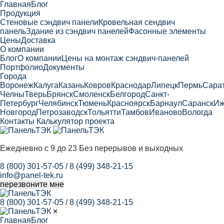
Главная
Блог
Продукция
Cтеновые сэндвич панели
Кровельная сендвич
панель
Здание из сэндвич панелей
Фасонные элементы
Цены
Доставка
О компании
Блог
О компании
Цены на монтаж сэндвич-панелей
Портфолио
Документы
Города
Воронеж
Калуга
Казань
Ковров
Краснодар
Липецк
Пермь
Сара
Челны
Тверь
Брянск
Смоленск
Белгород
Санкт-
Петербург
Челябинск
Тюмень
Красноярск
Барнаул
Саранск
Иж
Новгород
Петрозаводск
Тольятти
Тамбов
Иваново
Вологда
Контакты
Калькулятор проекта
Ежедневно с 9 до 23
Без перерывов и выходных
8 (800) 301-57-05
/
8 (499) 348-21-15
info@panel-tek.ru
перезвоните мне
8 (800) 301-57-05
/
8 (499) 348-21-15
×
Главная
Блог