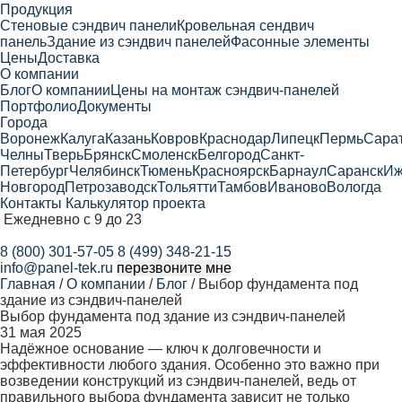
Продукция
Cтеновые сэндвич панели
Кровельная сендвич
панель
Здание из сэндвич панелей
Фасонные элементы
Цены
Доставка
О компании
Блог
О компании
Цены на монтаж сэндвич-панелей
Портфолио
Документы
Города
Воронеж
Калуга
Казань
Ковров
Краснодар
Липецк
Пермь
Сара
Челны
Тверь
Брянск
Смоленск
Белгород
Санкт-
Петербург
Челябинск
Тюмень
Красноярск
Барнаул
Саранск
Иж
Новгород
Петрозаводск
Тольятти
Тамбов
Иваново
Вологда
Контакты
Калькулятор проекта
Ежедневно с 9 до 23
8 (800) 301-57-05
8 (499) 348-21-15
info@panel-tek.ru
перезвоните мне
Главная
/
О компании
/
Блог
/
Выбор фундамента под
здание из сэндвич-панелей
Выбор фундамента под здание из сэндвич-панелей
31 мая 2025
Надёжное основание — ключ к долговечности и
эффективности любого здания. Особенно это важно при
возведении конструкций из сэндвич-панелей, ведь от
правильного выбора фундамента зависит не только