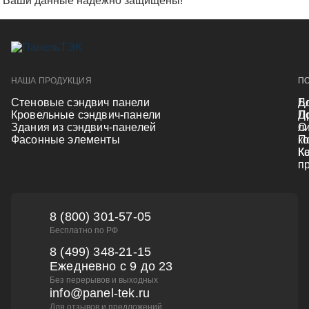
Ваши данные надежно защищены!
НАША ПРОДУКЦИЯ
П
П
Cтеновые сэндвич панели
Б
Д
Кровельные сэндвич-панели
П
Д
Здания из сэндвич-панелей
л
О
Фасонные элементы
П
к
К
К
п
8 (800) 301-57-05
Бесплатно по РФ
8 (499) 348-21-15
Ежедневно с 9 до 23
Без перерывов и выходных
info@panel-tek.ru
Для отзывов и предложений