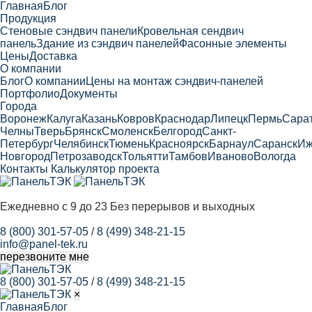
Главная
Блог
Продукция
Cтеновые сэндвич панели
Кровельная сендвич
панель
Здание из сэндвич панелей
Фасонные элементы
Цены
Доставка
О компании
Блог
О компании
Цены на монтаж сэндвич-панелей
Портфолио
Документы
Города
Воронеж
Калуга
Казань
Ковров
Краснодар
Липецк
Пермь
Сара
Челны
Тверь
Брянск
Смоленск
Белгород
Санкт-
Петербург
Челябинск
Тюмень
Красноярск
Барнаул
Саранск
Иж
Новгород
Петрозаводск
Тольятти
Тамбов
Иваново
Вологда
Контакты
Калькулятор проекта
Ежедневно с 9 до 23
Без перерывов и выходных
8 (800) 301-57-05
/
8 (499) 348-21-15
info@panel-tek.ru
перезвоните мне
8 (800) 301-57-05
/
8 (499) 348-21-15
×
Главная
Блог