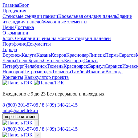
Главная
Блог
Продукция
Cтеновые сэндвич панели
Кровельная сендвич панель
Здание
из сэндвич панелей
Фасонные элементы
Цены
Доставка
О компании
Блог
О компании
Цены на монтаж сэндвич-панелей
Портфолио
Документы
Города
Воронеж
Калуга
Казань
Ковров
Краснодар
Липецк
Пермь
Саратов
Челны
Тверь
Брянск
Смоленск
Белгород
Санкт-
Петербург
Челябинск
Тюмень
Красноярск
Барнаул
Саранск
Ижевс
Новгород
Петрозаводск
Тольятти
Тамбов
Иваново
Вологда
Контакты
Калькулятор проекта
Ежедневно с 9 до 23
Без перерывов и выходных
8 (800) 301-57-05
/
8 (499) 348-21-15
info@panel-tek.ru
перезвоните мне
8 (800) 301-57-05
/
8 (499) 348-21-15
×