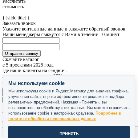
Рассчитать
стоимость
{{slide.title}}
Заказать звонок
Укажите контактные данные и закажите обратный звонок.
Наши менеджеры свяжутся с Вами в течении 10-минут
Отправить заявку
Скачайте каталог
с 5 проектами 2025 года
где наши клиенты на сэндвич-
панелях сэкономили до 20%
Заполните форму и мы отправим вам
Мы используем cookie
документы на ваш
WhatsApp
Мы используем cookie и Яндекс.Метрику для анализа трафика,
улучшения сайта, оценки эффективности рекламы и подбора
СКАЧАТЬ ДОКУМЕНТЫ
релевантных предложений. Нажимая «Принять», вы
Реальные примеры
реализованных объектов
соглашаетесь на обработку этих данных. Вы можете ограничить
Актуальные
использование cookie в настройках браузера.
Подробнее в
цены
на все
политике обработки персональных данных
.
проекты
Спасибо!
Ваша заявка отправлена. Наш менеджер свяжется с Вами в
ПРИНЯТЬ