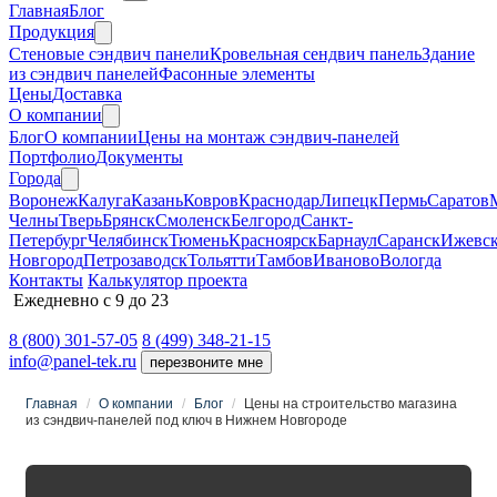
Главная
Блог
Продукция
Cтеновые сэндвич панели
Кровельная сендвич панель
Здание
из сэндвич панелей
Фасонные элементы
Цены
Доставка
О компании
Блог
О компании
Цены на монтаж сэндвич-панелей
Портфолио
Документы
Города
Воронеж
Калуга
Казань
Ковров
Краснодар
Липецк
Пермь
Саратов
Челны
Тверь
Брянск
Смоленск
Белгород
Санкт-
Петербург
Челябинск
Тюмень
Красноярск
Барнаул
Саранск
Ижевс
Новгород
Петрозаводск
Тольятти
Тамбов
Иваново
Вологда
Контакты
Калькулятор проекта
Ежедневно с 9 до 23
8 (800) 301-57-05
8 (499) 348-21-15
info@panel-tek.ru
перезвоните мне
Главная
/
О компании
/
Блог
/
Цены на строительство магазина
из сэндвич-панелей под ключ в Нижнем Новгороде